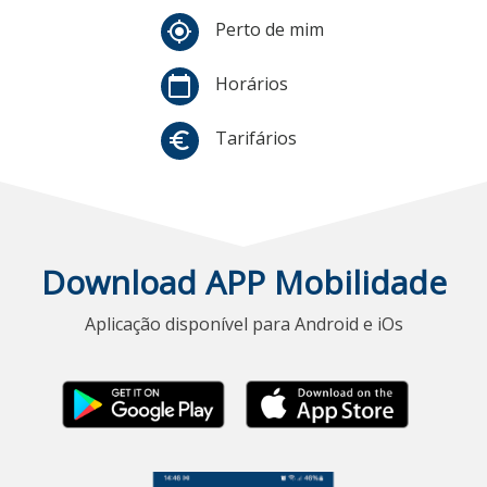
Perto de mim
my_location
Horários
calendar_today
Tarifários
euro_symbol
Download APP Mobilidade
Aplicação disponível para Android e iOs