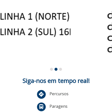
Siga-nos em tempo real!
Percursos
directions
Paragens
directions_bus