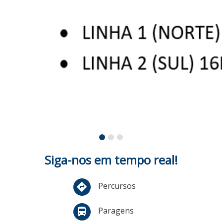
Siga-nos em tempo real!
Percursos
directions
Paragens
directions_bus