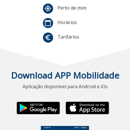
Perto de mim
my_location
Horários
calendar_today
Tarifários
euro_symbol
Download APP Mobilidade
Aplicação disponível para Android e iOs